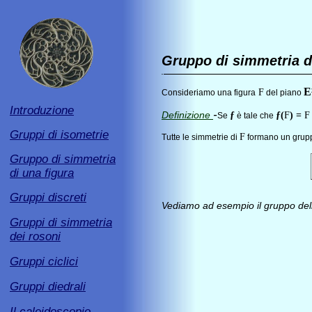
Gruppo di simmetria d
.
E
F
Consideriamo una figura
del piano
Introduzione
-
Definizione
ƒ
ƒ(
F
) =
Se
è tale che
Gruppi di isometrie
F
Tutte le simmetrie di
formano un grup
Gruppo di simmetria
di una figura
Gruppi discreti
Vediamo ad esempio il gruppo dell
Gruppi di simmetria
dei rosoni
Gruppi ciclici
Gruppi diedrali
Il caleidoscopio